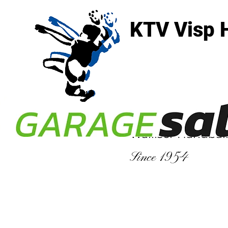
KTV Visp 
3930 Visp
Walliser Handbal
Since 1954