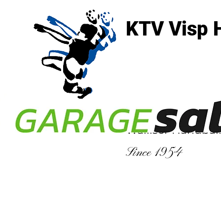
KTV Visp 
3930 Visp
Walliser Handbal
Since 1954