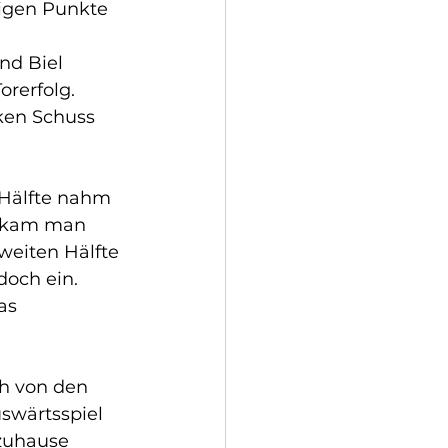
igen Punkte 
nd Biel 
orerfolg. 
ken Schuss 
 Hälfte nahm 
h kam man 
weiten Hälfte 
doch ein. 
as 
ch von den 
swärtsspiel 
zuhause 