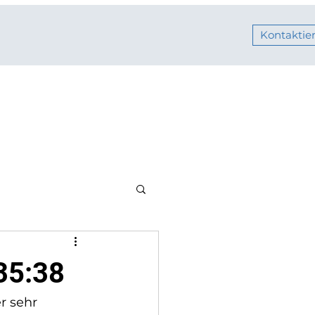
Kontaktier
35:38
r sehr 