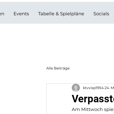
en
Events
Tabelle & Spielpläne
Socials
Alle Beiträge
ktvvisp1954
24. M
Verpasst
Am Mittwoch spielt