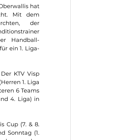
berwallis hat 
ht. Mit dem 
chten, der 
tionstrainer 
er Handball-
ür ein 1. Liga-
 Der KTV Visp 
erren 1. Liga 
teren 6 Teams 
d 4. Liga) in 
 Cup (7. & 8. 
d Sonntag (1. 