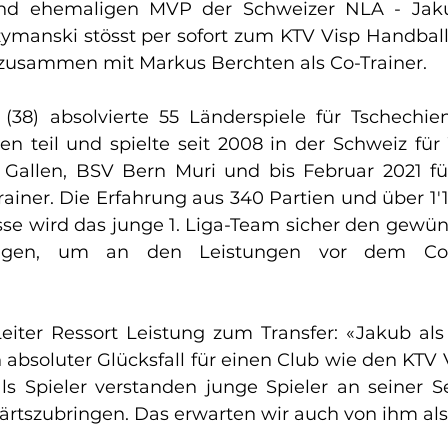
 und ehemaligen MVP der Schweizer NLA - Jak
ymanski stösst per sofort zum KTV Visp Handball 
zusammen mit Markus Berchten als Co-Trainer.
(38) absolvierte 55 Länderspiele für Tschechie
en teil und spielte seit 2008 in der Schweiz für
 Gallen, BSV Bern Muri und bis Februar 2021 fü
trainer. Die Erfahrung aus 340 Partien und über 1'1
sse wird das junge 1. Liga-Team sicher den gewüns
ngen, um an den Leistungen vor dem Coro
eiter Ressort Leistung zum Transfer: «Jakub als 
in absoluter Glücksfall für einen Club wie den KTV 
ls Spieler verstanden junge Spieler an seiner Se
tszubringen. Das erwarten wir auch von ihm als 