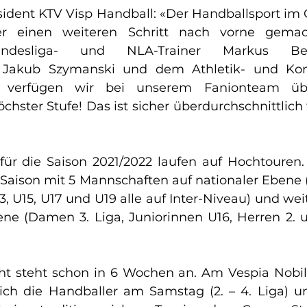
sident KTV Visp Handball: «Der Handballsport im O
r einen weiteren Schritt nach vorne gemac
ndesliga- und NLA-Trainer Markus Ber
 Jakub Szymanski und dem Athletik- und Kondi
r verfügen wir bei unserem Fanionteam üb
hster Stufe! Das ist sicher überdurchschnittlich f
für die Saison 2021/2022 laufen auf Hochtouren.
Saison mit 5 Mannschaften auf nationaler Ebene (H
, U15, U17 und U19 alle auf Inter-Niveau) und wei
ene (Damen 3. Liga, Juniorinnen U16, Herren 2. un
ght steht schon in 6 Wochen an. Am Vespia Nobilis
ch die Handballer am Samstag (2. – 4. Liga) un