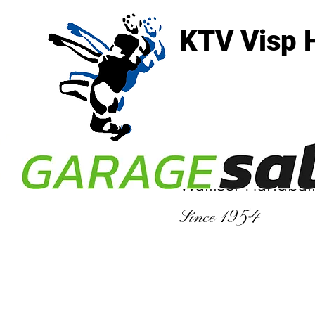
KTV Visp 
3930 Visp
Walliser Handbal
Since 1954