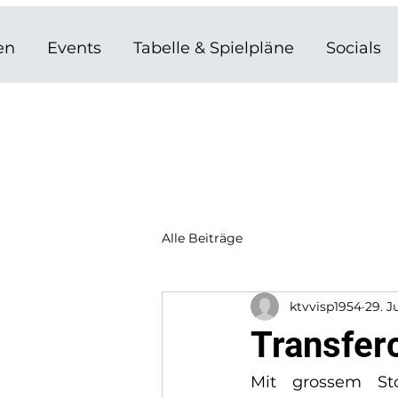
en
Events
Tabelle & Spielpläne
Socials
Alle Beiträge
ktvvisp1954
29. J
Transfer
Mit grossem Sto