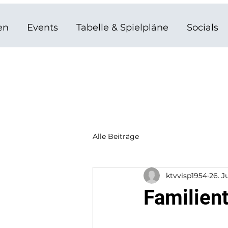
en
Events
Tabelle & Spielpläne
Socials
Alle Beiträge
ktvvisp1954
26. J
Familien