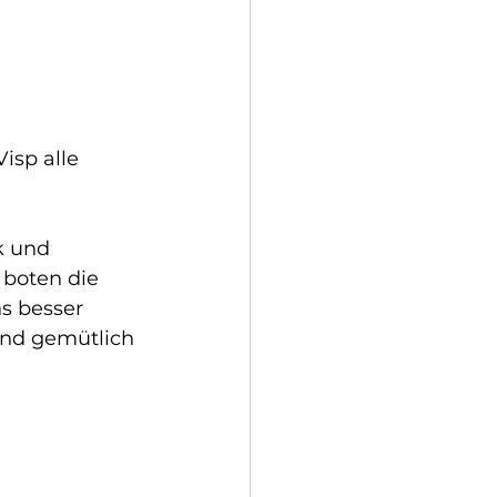
isp alle 
k und 
 boten die 
s besser 
end gemütlich 