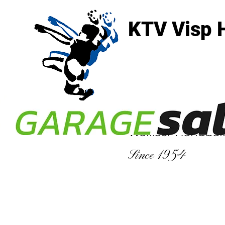
KTV Visp 
3930 Visp
Walliser Handbal
Since 1954