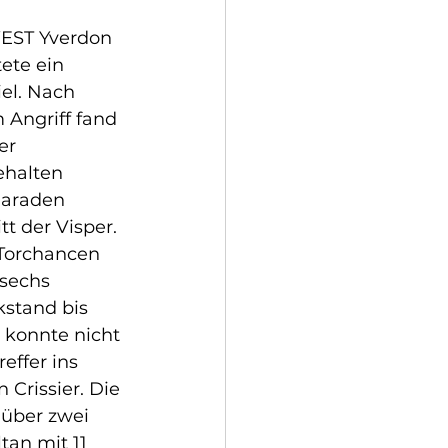
WEST Yverdon 
ete ein 
el. Nach 
 Angriff fand 
er 
ehalten 
Paraden 
t der Visper. 
 Torchancen 
sechs 
stand bis 
 konnte nicht 
effer ins 
Crissier. Die 
 über zwei 
tan mit 11 