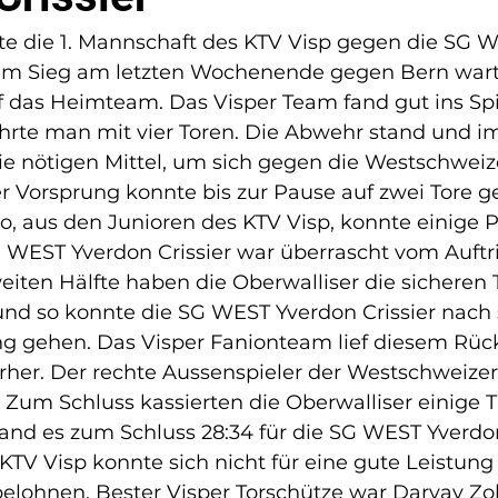
e die 1. Mannschaft des KTV Visp gegen die SG 
nem Sieg am letzten Wochenende gegen Bern wart
f das Heimteam. Das Visper Team fand gut ins Spi
hrte man mit vier Toren. Die Abwehr stand und im
e nötigen Mittel, um sich gegen die Westschweiz
r Vorsprung konnte bis zur Pause auf zwei Tore g
ko, aus den Junioren des KTV Visp, konnte einige 
WEST Yverdon Crissier war überrascht vom Auftrit
iten Hälfte haben die Oberwalliser die sicheren
und so konnte die SG WEST Yverdon Crissier nach 
g gehen. Das Visper Fanionteam lief diesem Rück
rher. Der rechte Aussenspieler der Westschweizer
um Schluss kassierten die Oberwalliser einige Tr
tand es zum Schluss 28:34 für die SG WEST Yverdon 
KTV Visp konnte sich nicht für eine gute Leistung
 belohnen. Bester Visper Torschütze war Darvay Zol