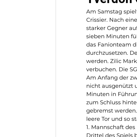
Am Samstag spielt
Crissier. Nach ei
starker Gegner au
sieben Minuten fü
das Fanionteam di
durchzusetzen. De
werden. Zilic Mar
verbuchen. Die SG 
Am Anfang der zwe
nicht ausgenützt 
Minuten in Führun
zum Schluss hinte
gebremst werden. Z
leere Tor und so s
1. Mannschaft des 
Drittel des Spiels