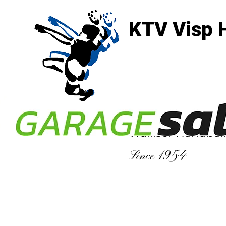
KTV Visp 
3930 Visp
Walliser Handbal
Since 1954