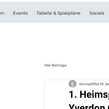
en
Events
Tabelle & Spielpläne
Socials
Alle Beiträge
ktvvisp1954
19. S
1. Heims
Yverdon 