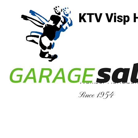
KTV Visp 
3930 Visp
Walliser Handbal
Since 1954