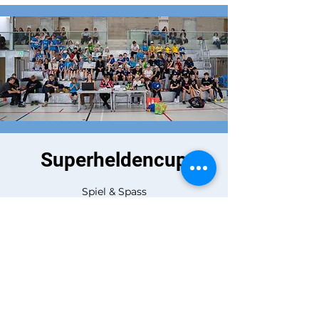
Superheldencup
Spiel & Spass
Zeit & Ort
04. Feb. 2023, 09:00
Visp, Kleegärtenweg 2A, 3930 Visp,
Schweiz