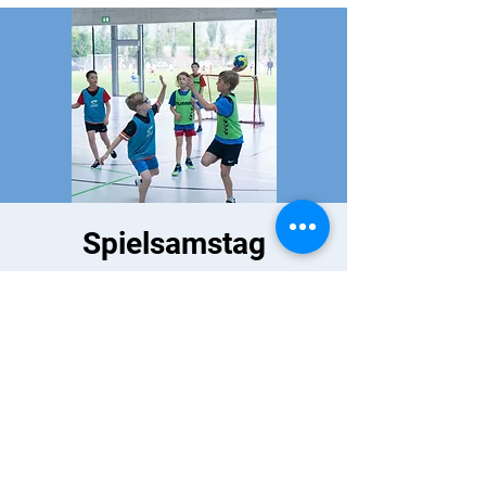
Spielsamstag
Zeit & Ort
18. Sept. 2021, 09:00
Visp, Kleegärtenweg 2A, 3930 Visp,
Schweiz