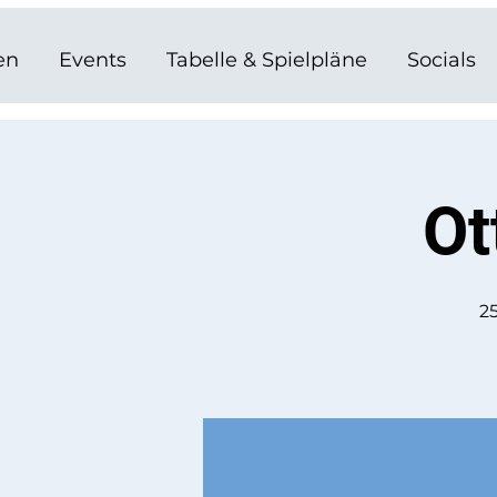
en
Events
Tabelle & Spielpläne
Socials
Ot
25