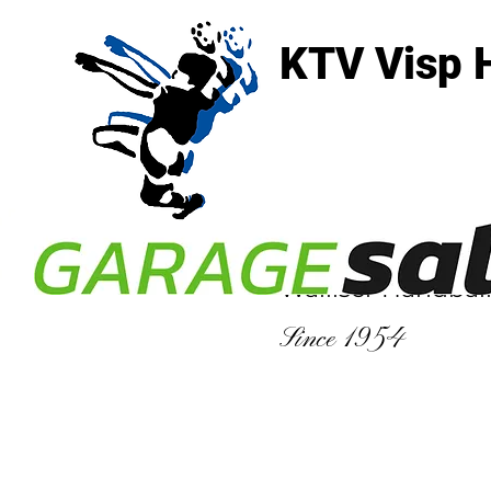
KTV Visp 
3930 Visp
Walliser Handbal
Since 1954