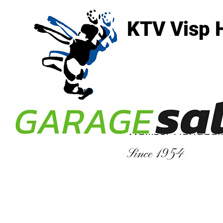
KTV Visp 
3930 Visp
Walliser Handbal
Since 1954