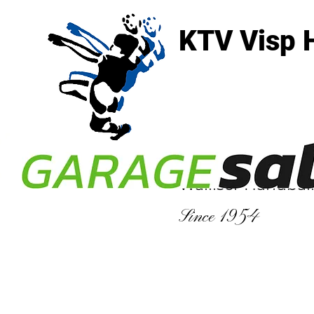
KTV Visp 
3930 Visp
Walliser Handbal
Since 1954