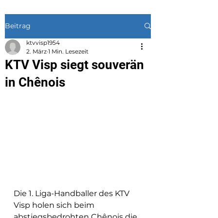
Beitrag
ktvvisp1954
2. März
1 Min. Lesezeit
KTV Visp siegt souverän
in Chênois
Die 1. Liga-Handballer des KTV 
Visp holen sich beim 
abstiegsbedrohten Chênois die 